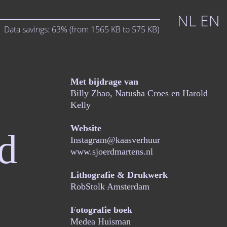
NL
EN
Data savings:
63%
(from
1565
KB to
575
KB)
Met bijdrage van
Billy Zhao, Natusha Croes en Harold
Kelly
Website
rd
Instagram@kaasverhuur
www.sjoerdmartens.nl
Lithografie & Drukwerk
RobStolk Amsterdam
Fotografie boek
Medea Huisman