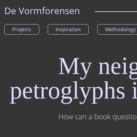
De Vormforensen
Projects
Inspiration
Methodology
My neig
petroglyphs 
How can a book question 