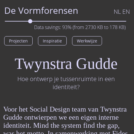
De Vormforensen
NL
EN
Data savings:
93%
(from
2730
KB to
178
KB)
Projecten
Inspiratie
Werkwijze
Twynstra Gudde
Hoe ontwerp je tussenruimte in een
identiteit?
Voor het Social Design team van Twynstra
Gudde ontwierpen we een eigen interne
identiteit. Mind the system find the gap,
was het motto. In samenwerking met Fides